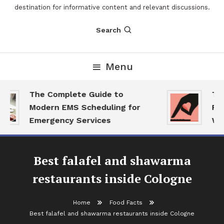
destination for informative content and relevant discussions.
Search
Menu
The Complete Guide to
The
Modern EMS Scheduling for
Repo
Emergency Services
Wan
Best falafel and shawarma
restaurants inside Cologne
Home
Food Facts
Best falafel and shawarma restaurants inside Cologne