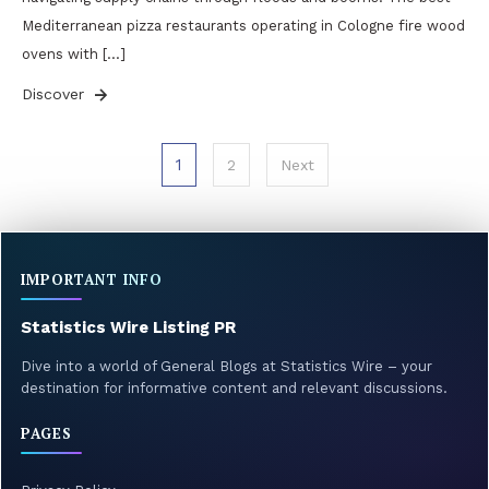
Mediterranean pizza restaurants operating in Cologne fire wood
ovens with […]
Discover
Posts
1
2
Next
pagination
IMPORTANT INFO
Statistics Wire Listing PR
Dive into a world of General Blogs at Statistics Wire – your
destination for informative content and relevant discussions.
PAGES